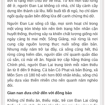
trời ló rạng mới chịu trở về nhà. Từ khi mới vào rừng
để ở, người Ðan Lai không có nhà, chỉ lấy cành cây
dựng lên thành cái lều. Mỗi buổi tối đi ngủ, họ chỉ dám
ngồi quây quần bên đống lửa để canh chừng thú dữ.
Người Ðan Lai sống cô lập, mọi sinh hoạt chỉ trong
một vòng tròn khép kín nên tình trạng hôn nhân cận
huyết thống, thường xảy ra khiến chất lượng giống nòi
ngày càng bị mai một. Sông Giăng, núi rừng là nơi
cung cấp nguồn lương thực nuôi sống dân bản.
Nhưng mấy năm trở lại đây, cá sông cũng hết, thú
rừng cũng hiếm dần, người dân chỉ quanh quẩn đào
củ sắn, củ mài về ăn. Ngoài trợ cấp hằng tháng của
Chính phủ, người Ðan Lai trung bình mỗi năm thiếu
ăn từ 8 đến 9 tháng. Cả bản Cò Phạt và bản Búng, xã
Môn Sơn có 180 hộ với hơn 800 nhân khẩu, sống chủ
yếu dựa vào thiên nhiên cho nên quanh năm nghèo
đói.
Gian nan đưa chữ đến với đồng bào
Không chỉ thiếu ăn, thiếu mặc, trẻ con Ðan Lai cũng