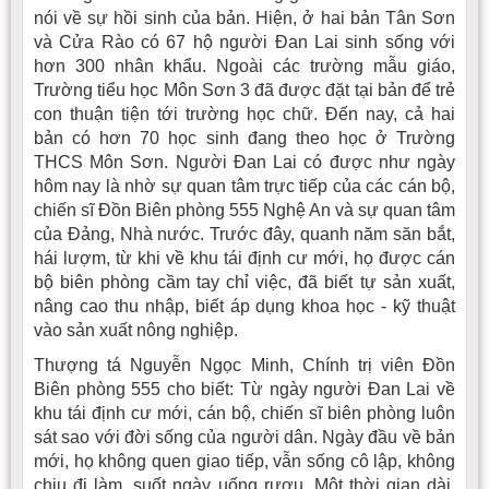
nói về sự hồi sinh của bản. Hiện, ở hai bản Tân Sơn
và Cửa Rào có 67 hộ người Ðan Lai sinh sống với
hơn 300 nhân khẩu. Ngoài các trường mẫu giáo,
Trường tiểu học Môn Sơn 3 đã được đặt tại bản để trẻ
con thuận tiện tới trường học chữ. Ðến nay, cả hai
bản có hơn 70 học sinh đang theo học ở Trường
THCS Môn Sơn. Người Ðan Lai có được như ngày
hôm nay là nhờ sự quan tâm trực tiếp của các cán bộ,
chiến sĩ Ðồn Biên phòng 555 Nghệ An và sự quan tâm
của Ðảng, Nhà nước. Trước đây, quanh năm săn bắt,
hái lượm, từ khi về khu tái định cư mới, họ được cán
bộ biên phòng cầm tay chỉ việc, đã biết tự sản xuất,
nâng cao thu nhập, biết áp dụng khoa học - kỹ thuật
vào sản xuất nông nghiệp.
Thượng tá Nguyễn Ngọc Minh, Chính trị viên Ðồn
Biên phòng 555 cho biết: Từ ngày người Ðan Lai về
khu tái định cư mới, cán bộ, chiến sĩ biên phòng luôn
sát sao với đời sống của người dân. Ngày đầu về bản
mới, họ không quen giao tiếp, vẫn sống cô lập, không
chịu đi làm, suốt ngày uống rượu. Một thời gian dài,