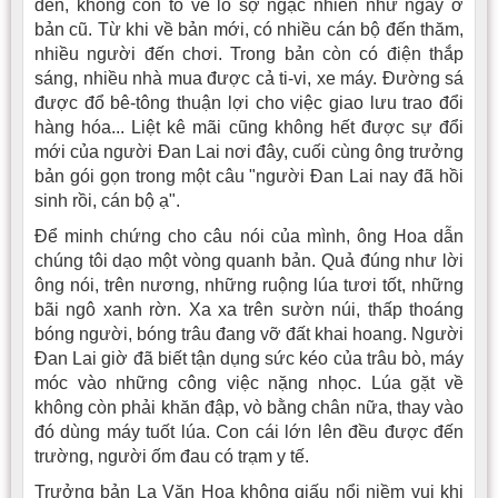
đến, không còn tỏ vẻ lo sợ ngạc nhiên như ngày ở
bản cũ. Từ khi về bản mới, có nhiều cán bộ đến thăm,
nhiều người đến chơi. Trong bản còn có điện thắp
sáng, nhiều nhà mua được cả ti-vi, xe máy. Ðường sá
được đổ bê-tông thuận lợi cho việc giao lưu trao đổi
hàng hóa... Liệt kê mãi cũng không hết được sự đổi
mới của người Ðan Lai nơi đây, cuối cùng ông trưởng
bản gói gọn trong một câu "người Ðan Lai nay đã hồi
sinh rồi, cán bộ ạ".
Ðể minh chứng cho câu nói của mình, ông Hoa dẫn
chúng tôi dạo một vòng quanh bản. Quả đúng như lời
ông nói, trên nương, những ruộng lúa tươi tốt, những
bãi ngô xanh rờn. Xa xa trên sườn núi, thấp thoáng
bóng người, bóng trâu đang vỡ đất khai hoang. Người
Ðan Lai giờ đã biết tận dụng sức kéo của trâu bò, máy
móc vào những công việc nặng nhọc. Lúa gặt về
không còn phải khăn đập, vò bằng chân nữa, thay vào
đó dùng máy tuốt lúa. Con cái lớn lên đều được đến
trường, người ốm đau có trạm y tế.
Trưởng bản La Văn Hoa không giấu nổi niềm vui khi