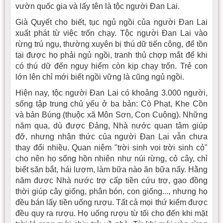
vườn quốc gia và lấy tên là tộc người Ðan Lai.
Già Quyết cho biết, tục ngủ ngồi của người Ðan Lai
xuất phát từ việc trốn chạy. Tộc người Ðan Lai vào
rừng trú ngụ, thường xuyên bị thú dữ tiến công, để tồn
tại được họ phải ngủ ngồi, tranh thủ chợp mắt để khi
có thú dữ đến nguy hiểm còn kịp chạy trốn. Trẻ con
lớn lên chỉ mới biết ngồi vững là cũng ngủ ngồi.
Hiện nay, tộc người Ðan Lai có khoảng 3.000 người,
sống tập trung chủ yếu ở ba bản: Cò Phạt, Khe Cồn
và bản Búng (thuộc xã Môn Sơn, Con Cuông). Những
năm qua, dù được Ðảng, Nhà nước quan tâm giúp
đỡ, nhưng nhận thức của người Ðan Lai vẫn chưa
thay đổi nhiều. Quan niệm "trời sinh voi trời sinh cỏ"
cho nên họ sống hồn nhiên như núi rừng, cỏ cây, chỉ
biết săn bắt, hái lượm, làm bữa nào ăn bữa nấy. Hằng
năm được Nhà nước trợ cấp tiền cứu trợ, gạo đồng
thời giúp cây giống, phân bón, con giống..., nhưng họ
đều bán lấy tiền uống rượu. Tất cả mọi thứ kiếm được
đều quy ra rượu. Họ uống rượu từ tối cho đến khi mặt