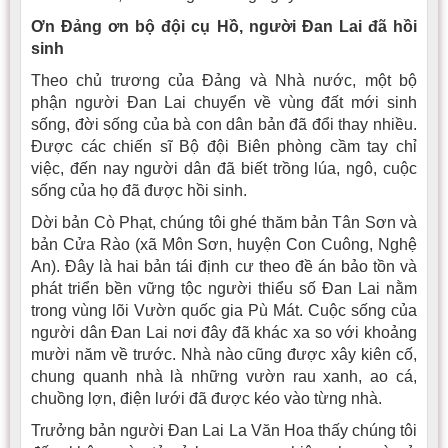
Ơn Đảng ơn bộ đội cụ Hồ, người Đan Lai đã hồi
sinh
Theo chủ trương của Ðảng và Nhà nước, một bộ
phận người Ðan Lai chuyển về vùng đất mới sinh
sống, đời sống của bà con dân bản đã đổi thay nhiều.
Ðược các chiến sĩ Bộ đội Biên phòng cầm tay chỉ
việc, đến nay người dân đã biết trồng lúa, ngô, cuộc
sống của họ đã được hồi sinh.
Dời bản Cò Phạt, chúng tôi ghé thăm bản Tân Sơn và
bản Cửa Rào (xã Môn Sơn, huyện Con Cuông, Nghệ
An). Ðây là hai bản tái định cư theo đề án bảo tồn và
phát triển bền vững tộc người thiểu số Ðan Lai nằm
trong vùng lõi Vườn quốc gia Pù Mát. Cuộc sống của
người dân Ðan Lai nơi đây đã khác xa so với khoảng
mười năm về trước. Nhà nào cũng được xây kiên cố,
chung quanh nhà là những vườn rau xanh, ao cá,
chuồng lợn, điện lưới đã được kéo vào từng nhà.
Trưởng bản người Ðan Lai La Văn Hoa thấy chúng tôi