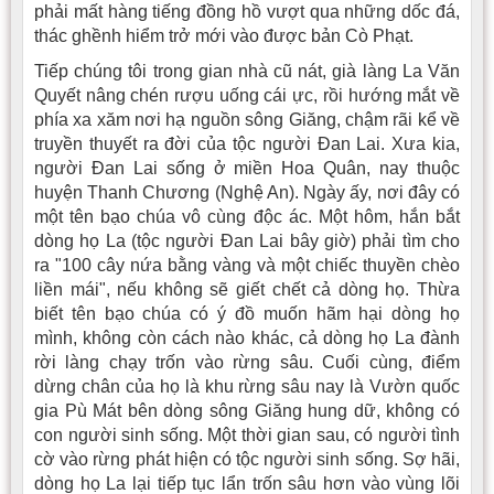
phải mất hàng tiếng đồng hồ vượt qua những dốc đá,
thác ghềnh hiểm trở mới vào được bản Cò Phạt.
Tiếp chúng tôi trong gian nhà cũ nát, già làng La Văn
Quyết nâng chén rượu uống cái ực, rồi hướng mắt về
phía xa xăm nơi hạ nguồn sông Giăng, chậm rãi kể về
truyền thuyết ra đời của tộc người Ðan Lai. Xưa kia,
người Ðan Lai sống ở miền Hoa Quân, nay thuộc
huyện Thanh Chương (Nghệ An). Ngày ấy, nơi đây có
một tên bạo chúa vô cùng độc ác. Một hôm, hắn bắt
dòng họ La (tộc người Ðan Lai bây giờ) phải tìm cho
ra "100 cây nứa bằng vàng và một chiếc thuyền chèo
liền mái", nếu không sẽ giết chết cả dòng họ. Thừa
biết tên bạo chúa có ý đồ muốn hãm hại dòng họ
mình, không còn cách nào khác, cả dòng họ La đành
rời làng chạy trốn vào rừng sâu. Cuối cùng, điểm
dừng chân của họ là khu rừng sâu nay là Vườn quốc
gia Pù Mát bên dòng sông Giăng hung dữ, không có
con người sinh sống. Một thời gian sau, có người tình
cờ vào rừng phát hiện có tộc người sinh sống. Sợ hãi,
dòng họ La lại tiếp tục lẩn trốn sâu hơn vào vùng lõi