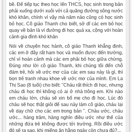
bề. Ðể tiếp tục theo học lên THCS, học sinh trong bản
phải xuống dưới xuôi với cả quãng đường sông nước
khó khăn, chính vì vậy mà năm nào cũng có học sinh
bỏ học. Cô giáo Thanh cho biết, sở dĩ các em bỏ học
quay về bản là vì đường đi học quá xa, cộng với hoàn
cảnh gia đình khó khăn
Nói về chuyện học hành, cô giáo Thanh khẳng định,
các em ở đây rất ham học và muốn được đến trường,
chỉ vì hoàn cảnh mà các em phải bỏ học giữa chừng.
Ðúng như lời cô giáo Thanh, khi chúng tôi đến chỗ
đám trẻ, hỏi về ước mơ của các em sau này là gì, thì
bọn trẻ tranh nhau khoe về ước mơ của mình. Em La
Thị Sao (8 tuổi) cho biết: "Cháu rất thích đi học, nhưng
cháu đi học thì không có ai ở nhà trông em. Khi nào
em cháu lớn, cháu sẽ xin bố mẹ cho đi học. Lúc đó
cháu sẽ học thật giỏi để sau này làm cô giáo, cháu lại
về dạy chữ cho các em trong bản ". Cháu ước, cháu
ước... hàng trăm, hàng nghìn điều ước như thế của
những đứa trẻ không được tới trường. Rồi điều ước
đó sẽ ra sao, khi miếng ăn hằng ngày còn chưa đủ?...