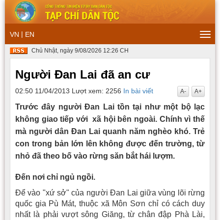
|
VN
EN
Togg
navi
Chủ Nhật, ngày 9/08/2026 12:26 CH
Người Đan Lai đã an cư
02:50 11/04/2013
Lượt xem: 2256
In bài viết
A-
A+
Trước đây người Đan Lai tồn tại như một bộ lạc
không giao tiếp với xã hội bên ngoài. Chính vì thế
mà người dân Đan Lai quanh năm nghèo khó. Trẻ
con trong bản lớn lên không được đến trường, từ
nhỏ đã theo bố vào rừng săn bắt hái lượm.
Đến nơi chỉ ngủ ngồi.
Ðể vào "xứ sở" của người Ðan Lai giữa vùng lõi rừng
quốc gia Pù Mát, thuộc xã Môn Sơn chỉ có cách duy
nhất là phải vượt sông Giăng, từ chân đập Phà Lài,