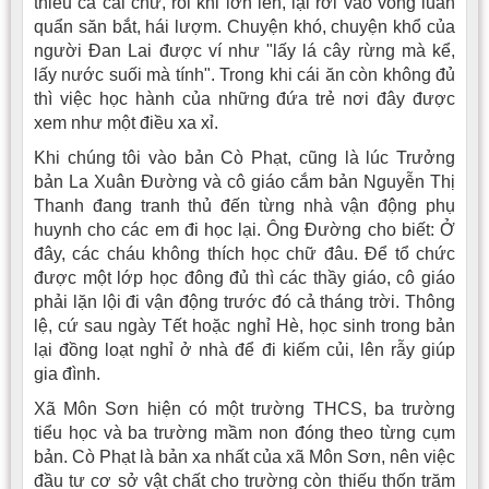
thiếu cả cái chữ, rồi khi lớn lên, lại rơi vào vòng luẩn
quẩn săn bắt, hái lượm. Chuyện khó, chuyện khổ của
người Ðan Lai được ví như "lấy lá cây rừng mà kể,
lấy nước suối mà tính". Trong khi cái ăn còn không đủ
thì việc học hành của những đứa trẻ nơi đây được
xem như một điều xa xỉ.
Khi chúng tôi vào bản Cò Phạt, cũng là lúc Trưởng
bản La Xuân Ðường và cô giáo cắm bản Nguyễn Thị
Thanh đang tranh thủ đến từng nhà vận động phụ
huynh cho các em đi học lại. Ông Ðường cho biết: Ở
đây, các cháu không thích học chữ đâu. Ðể tổ chức
được một lớp học đông đủ thì các thầy giáo, cô giáo
phải lặn lội đi vận động trước đó cả tháng trời. Thông
lệ, cứ sau ngày Tết hoặc nghỉ Hè, học sinh trong bản
lại đồng loạt nghỉ ở nhà để đi kiếm củi, lên rẫy giúp
gia đình.
Xã Môn Sơn hiện có một trường THCS, ba trường
tiểu học và ba trường mầm non đóng theo từng cụm
bản. Cò Phạt là bản xa nhất của xã Môn Sơn, nên việc
đầu tư cơ sở vật chất cho trường còn thiếu thốn trăm