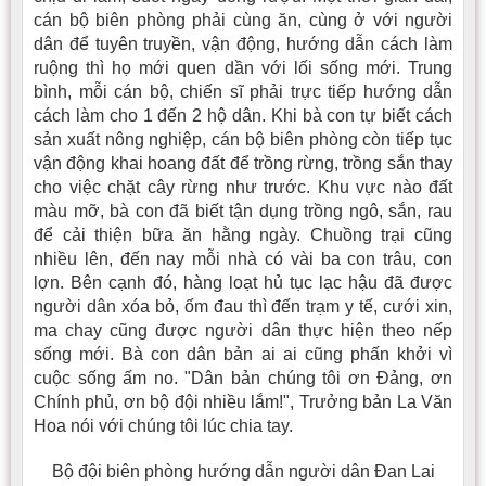
cán bộ biên phòng phải cùng ăn, cùng ở với người
dân để tuyên truyền, vận động, hướng dẫn cách làm
ruộng thì họ mới quen dần với lối sống mới. Trung
bình, mỗi cán bộ, chiến sĩ phải trực tiếp hướng dẫn
cách làm cho 1 đến 2 hộ dân. Khi bà con tự biết cách
sản xuất nông nghiệp, cán bộ biên phòng còn tiếp tục
vận động khai hoang đất để trồng rừng, trồng sắn thay
cho việc chặt cây rừng như trước. Khu vực nào đất
màu mỡ, bà con đã biết tận dụng trồng ngô, sắn, rau
để cải thiện bữa ăn hằng ngày. Chuồng trại cũng
nhiều lên, đến nay mỗi nhà có vài ba con trâu, con
lợn. Bên cạnh đó, hàng loạt hủ tục lạc hậu đã được
người dân xóa bỏ, ốm đau thì đến trạm y tế, cưới xin,
ma chay cũng được người dân thực hiện theo nếp
sống mới. Bà con dân bản ai ai cũng phấn khởi vì
cuộc sống ấm no. "Dân bản chúng tôi ơn Ðảng, ơn
Chính phủ, ơn bộ đội nhiều lắm!", Trưởng bản La Văn
Hoa nói với chúng tôi lúc chia tay.
Bộ đội biên phòng hướng dẫn người dân Đan Lai